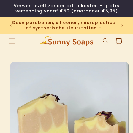
Meteen
Verwen jezelf zonder extra kosten – gratis
naar de
verzending vanaf €50 (daaronder €5,95)
content
,
Geen parabenen, siliconen, microplastics
all
ij.
of synthetische kleurstoffen –
Winkelwage
 direct naar
roductinformatie