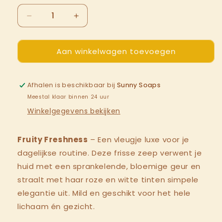
Aantal
Aantal
verlagen
verhogen
voor
voor
Aan winkelwagen toevoegen
Fruity
Fruity
Freshness
Freshness
DagelijkseLuxe
DagelijkseLuxe
Afhalen is beschikbaar bij
Sunny Soaps
Meestal klaar binnen 24 uur
Winkelgegevens bekijken
Fruity Freshness
– Een vleugje luxe voor je
dagelijkse routine. Deze frisse zeep verwent je
huid met een sprankelende, bloemige geur en
straalt met haar roze en witte tinten simpele
elegantie uit. Mild en geschikt voor het hele
lichaam én gezicht.