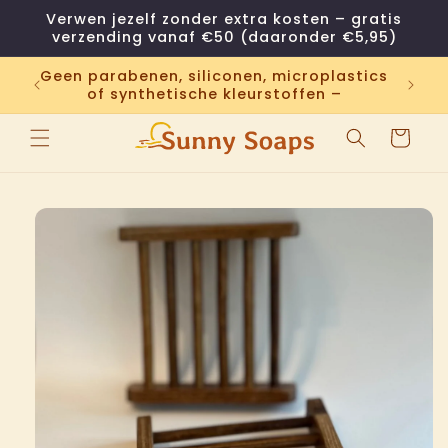
Meteen
Verwen jezelf zonder extra kosten – gratis
naar de
verzending vanaf €50 (daaronder €5,95)
content
,
Geen parabenen, siliconen, microplastics
all
ij.
of synthetische kleurstoffen –
Winkelwage
 direct naar
roductinformatie