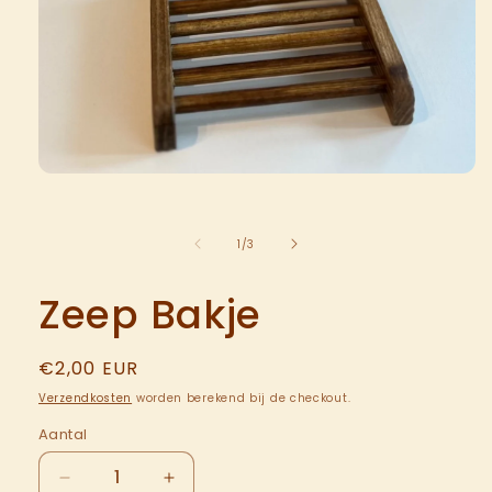
van
1
/
3
Zeep Bakje
Normale
€2,00 EUR
prijs
Verzendkosten
worden berekend bij de checkout.
Aantal
Aantal
Aantal
Aantal